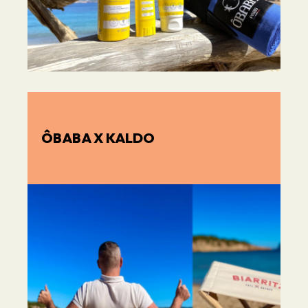
ÔBABA X KALDO