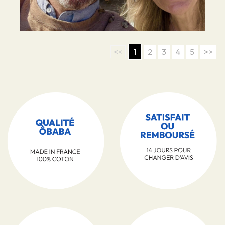
<<
1
2
3
4
5
>>