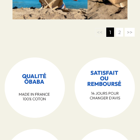
<<
1
2
>>