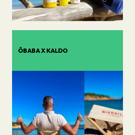
ÔBABA X KALDO