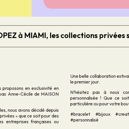
EZ à MIAMI, les collections privées s
A
Une belle collaboration estiva
le premier jour.
s proposons en exclusivité en
N’hésitez pas à nous cont
s pas Anne-Cécile de MAISON
personnalisée ! Que ce soi
particulière ou pour votre bo
es, nous avons décidé depuis
#bracelet #bijoux #crea
 privées » que ce soit pour des
#personnalisé
es entreprises françaises ou