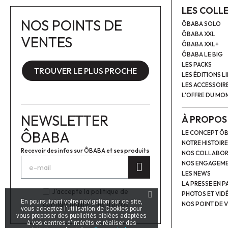
LES COLL
NOS POINTS DE
ÔBABA SOLO
ÔBABA XXL
VENTES
ÔBABA XXL+
ÔBABA LE BIG
LES PACKS
TROUVER LE PLUS PROCHE
LES ÉDITIONS L
LES ACCESSOIR
L'OFFRE DU MO
NEWSLETTER
À PROPOS
ÔBABA
LE CONCEPT Ô
NOTRE HISTOIRE
Recevoir des infos sur ÔBABA et ses produits
NOS COLLABOR
NOS ENGAGEM
LES NEWS
LA PRESSE EN P
J'accepte la politique de
PHOTOS ET VID
En poursuivant votre navigation sur ce site,
confidentialité.
Plus d'infos
NOS POINT DE 
vous acceptez l'utilisation de Cookies pour
vous proposer des publicités ciblées adaptées
à vos centres d'intérêts et réaliser des