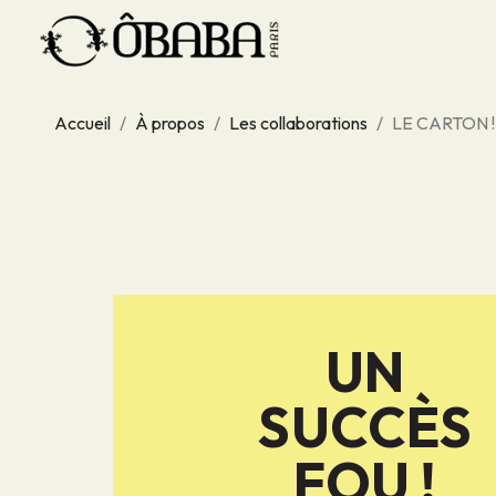
Accueil
À propos
Les collaborations
LE CARTON !
UN
SUCCÈS
FOU !