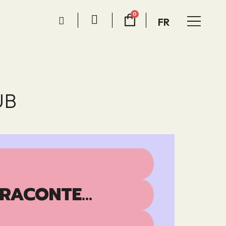
FR
UB
RACONTE...